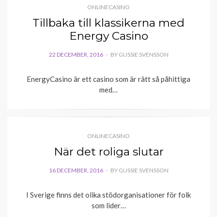
ONLINECASINO
Tillbaka till klassikerna med
Energy Casino
POSTED
22 DECEMBER, 2016
BY
GUSSIE SVENSSON
ON
EnergyCasino är ett casino som är rätt så påhittiga
med…
ONLINECASINO
När det roliga slutar
POSTED
16 DECEMBER, 2016
BY
GUSSIE SVENSSON
ON
I Sverige finns det olika stödorganisationer för folk
som lider…